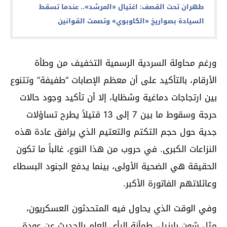
طهران تحت القصف: اغتيال «المرشد».. عندما تسقط
السيادة بصواريخ «الكاوبوي» وتصمت القوانين
ورغم محاولة السردية الرسمية التخفيف من وطأة
الأرقام، بالتأكيد على أن معظم الإصابات “طفيفة” وتتنوع
بين ارتجاجات دماغية وشظايا، إلا أن تأكيد وجود حالات
حرجة وسقوط ما بين 7 إلى 13 قتيلاً يطرح تساؤلات
جدية حول حجم التكتم والتعتيم الذي يرافق عادة هذه
النزاعات الكبرى. في حروب من هذا النوع، غالباً ما تكون
الحقيقة هي الضحية الأولى، بينما يدفع الجنود البسطاء
وعائلاتهم الفاتورة الأكبر.
وفي الوقت الذي يحاول فيه المتحدثون العسكريون،
مثل شون بارنيل، طمأنة الرأي العام بالحديث عن عودة