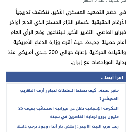
آخر تحديث : منذ 5 أشهر
في خضم التصعيد العسكري الأخير، تتكشف تدريجياً
الأرقام الحقيقية لخسائر النزاع المسلح الذي اندلع أواخر
فبراير الماضي. التقرير الأخير للبنتاغون وضع الرأي العام
أمام حصيلة جديدة، حيث أقرت وزارة الدفاع الأمريكية
والقيادة المركزية بإصابة حوالي 200 جندي أمريكي منذ
بداية المواجهات مع إيران.
اقرأ أيضا...
معبر سبتة.. كيف تخطط السلطات لتجاوز أزمة التهريب
المعيشي؟
الحكومة الإسبانية تعلن عن ميزانية استثنائية بقيمة 25
مليون يورو لرعاية القاصرين في سبتة
رعب قرب البيت الأبيض: إطلاق نار أثناء وجود ترمب داخله