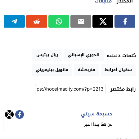
المصدر
متابعات
الدوري الإسباني
ريال بيتيس
كلمات دليلية
سفيان أمرابط
فنربخشة
مانويل بيليغريني
رابط مختصر
حسيمة سيتي
من هنا يبدأ الخبر