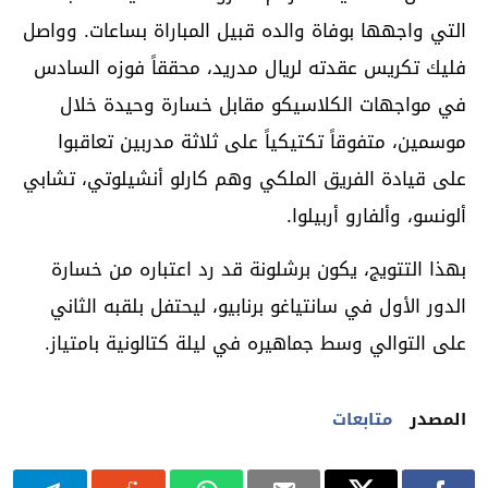
التي واجهها بوفاة والده قبيل المباراة بساعات. وواصل
فليك تكريس عقدته لريال مدريد، محققاً فوزه السادس
في مواجهات الكلاسيكو مقابل خسارة وحيدة خلال
موسمين، متفوقاً تكتيكياً على ثلاثة مدربين تعاقبوا
على قيادة الفريق الملكي وهم كارلو أنشيلوتي، تشابي
ألونسو، وألفارو أربيلوا.
بهذا التتويج، يكون برشلونة قد رد اعتباره من خسارة
الدور الأول في سانتياغو برنابيو، ليحتفل بلقبه الثاني
على التوالي وسط جماهيره في ليلة كتالونية بامتياز.
المصدر
متابعات