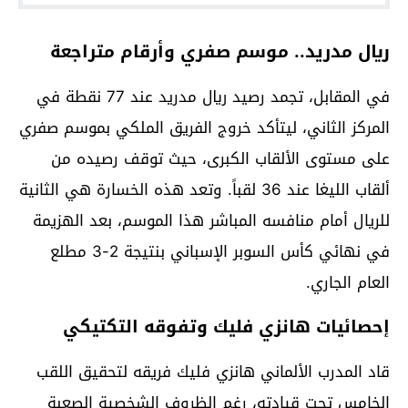
ريال مدريد.. موسم صفري وأرقام متراجعة
في المقابل، تجمد رصيد ريال مدريد عند 77 نقطة في
المركز الثاني، ليتأكد خروج الفريق الملكي بموسم صفري
على مستوى الألقاب الكبرى، حيث توقف رصيده من
ألقاب الليغا عند 36 لقباً. وتعد هذه الخسارة هي الثانية
للريال أمام منافسه المباشر هذا الموسم، بعد الهزيمة
في نهائي كأس السوبر الإسباني بنتيجة 2-3 مطلع
العام الجاري.
إحصائيات هانزي فليك وتفوقه التكتيكي
قاد المدرب الألماني هانزي فليك فريقه لتحقيق اللقب
الخامس تحت قيادته، رغم الظروف الشخصية الصعبة