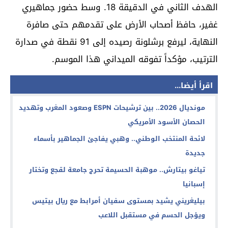
الهدف الثاني في الدقيقة 18. وسط حضور جماهيري
غفير، حافظ أصحاب الأرض على تقدمهم حتى صافرة
النهاية، ليرفع برشلونة رصيده إلى 91 نقطة في صدارة
الترتيب، مؤكداً تفوقه الميداني هذا الموسم.
اقرأ أيضا...
مونديال 2026.. بين ترشيحات ESPN وصعود المغرب وتهديد
الحصان الأسود الأمريكي
لائحة المنتخب الوطني.. وهبي يفاجئ الجماهير بأسماء
جديدة
تياغو بيتارش.. موهبة الحسيمة تحرج جامعة لقجع وتختار
إسبانيا
بيليغريني يشيد بمستوى سفيان أمرابط مع ريال بيتيس
ويؤجل الحسم في مستقبل اللاعب