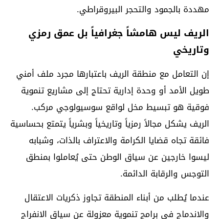
مهددة بالجمود والتحجر البيروقراطي.
الريف ليس هامشاً جغرافياً بل عمق رمزي
وتاريخي
إن التعامل مع منطقة الريف باعتبارها مجرد ملف أمني
طويل الأمد أو وحدة إدارية تحتاج إلى مشاريع تنموية
فوقية هو تبسيط مخل لواقع سوسيولوجي مركب.
الريف يشكل مجالاً رمزياً وتاريخياً وبشرياً يتمتع بحساسية
فائقة تجاه قضايا الكرامة والاعتراف بالذات، وشبابه
ليسوا خارجين عن سياق الوطن حتى يُعاملوا بمنطق
التوجس والرقابة الدائمة.
عندما يُطلب من أبناء المنطقة تجاوز ذكريات الاعتقال
والاندماج في برامج تنموية معزولة عن سياق الانفراج