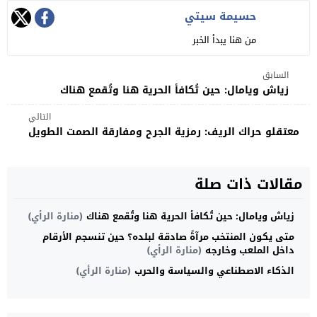
حسيمة سيتي
من هنا يبدأ الخبر
السابق
زياش ويامال: حين تُكافأ الحرية هنا وتُقمع هناك
التالي
معتقلو حراك الريف: رمزية الجرح ومفارقة الصمت الطويل
مقالات ذات صلة
زياش ويامال: حين تُكافأ الحرية هنا وتُقمع هناك
(منارة الرأي)
متى يكون المنتخب مرآةً صادقة لبلده؟ حين تنسجم الأرقام
داخل الملعب وخارجه
(منارة الرأي)
​الذكاء الاصطناعي والسياسة والحرب
(منارة الرأي)