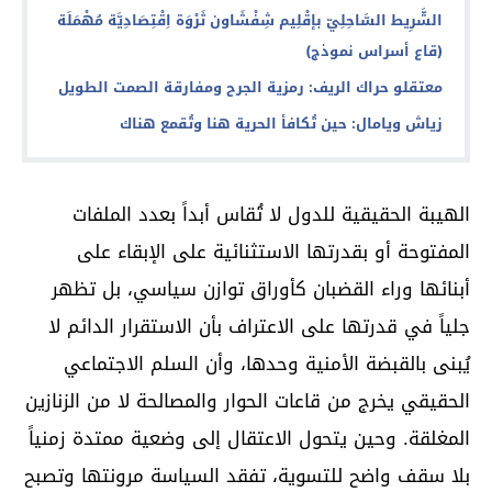
الشَّرِيط السَّاحِلِيّ بإقْلِيم شِفْشَاون ثَرْوَة اِقْتِصَادِيَّة مُهْمَلَة
(قاع أسراس نموذج)
معتقلو حراك الريف: رمزية الجرح ومفارقة الصمت الطويل
زياش ويامال: حين تُكافأ الحرية هنا وتُقمع هناك
الهيبة الحقيقية للدول لا تُقاس أبداً بعدد الملفات
المفتوحة أو بقدرتها الاستثنائية على الإبقاء على
أبنائها وراء القضبان كأوراق توازن سياسي، بل تظهر
جلياً في قدرتها على الاعتراف بأن الاستقرار الدائم لا
يُبنى بالقبضة الأمنية وحدها، وأن السلم الاجتماعي
الحقيقي يخرج من قاعات الحوار والمصالحة لا من الزنازين
المغلقة. وحين يتحول الاعتقال إلى وضعية ممتدة زمنياً
بلا سقف واضح للتسوية، تفقد السياسة مرونتها وتصبح