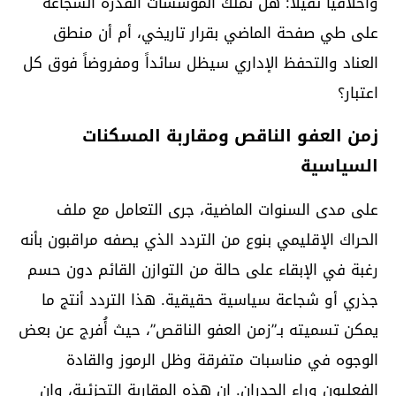
وأخلاقياً ثقيلاً: هل تملك المؤسسات القدرة الشجاعة
على طي صفحة الماضي بقرار تاريخي، أم أن منطق
العناد والتحفظ الإداري سيظل سائداً ومفروضاً فوق كل
اعتبار؟
زمن العفو الناقص ومقاربة المسكنات
السياسية
على مدى السنوات الماضية، جرى التعامل مع ملف
الحراك الإقليمي بنوع من التردد الذي يصفه مراقبون بأنه
رغبة في الإبقاء على حالة من التوازن القائم دون حسم
جذري أو شجاعة سياسية حقيقية. هذا التردد أنتج ما
يمكن تسميته بـ”زمن العفو الناقص”، حيث أُفرج عن بعض
الوجوه في مناسبات متفرقة وظل الرموز والقادة
الفعليون وراء الجدران. إن هذه المقاربة التجزئية، وإن