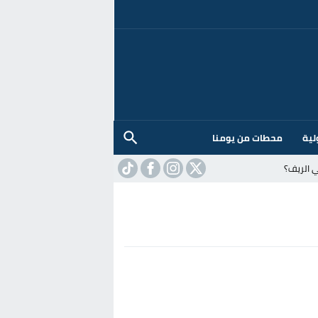
لية
محطات من يومنا
 الريف؟