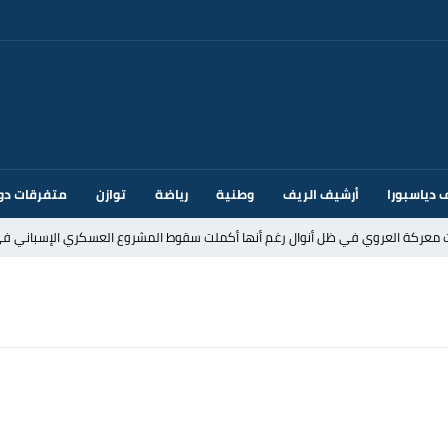
 دياسبورا
أرشيف الريف
وطنية
رياضة
توازن
متفرقات دو
ت معركة العروي في ظل أنوال رغم أنها أكملت سقوط المشروع العسكري الإسباني في
د إيطاليا بسبب الضوابط الحدودية في فضاء شنغن
قتحام سبتة وتخوفات من دعوات جديدة للعبور
ك أم تحت ضغط إسباني؟ عودة مايوركا تفتح أسئلة ثقيلة
ر الأندية الإسبانية في الميركاتو الصيفي