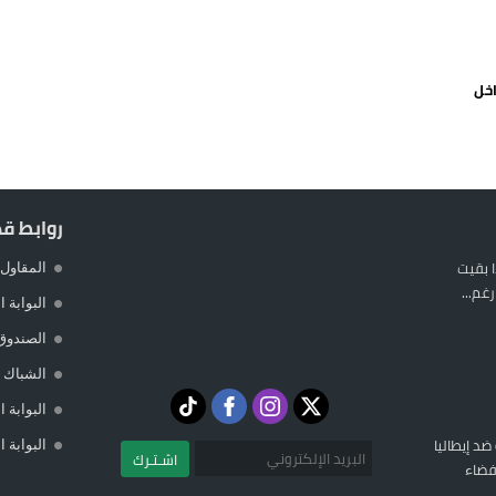
يمة: محمد الحموداني يبدأ مرحلة ما بعد مضيان
تح مضيق هرمز يدفع أسعار النفط للتراجع
خل
 يورو لرعاية القاصرين في سبتة
راب وطني جراء ارتفاع أسعار الوقود
روابط ق
 بقيت
المقاول 
غم...
البوابة 
الصندوق
الشباك ا
البوابة 
 ضد إيطاليا
البوابة 
اشـتـرك
فضاء