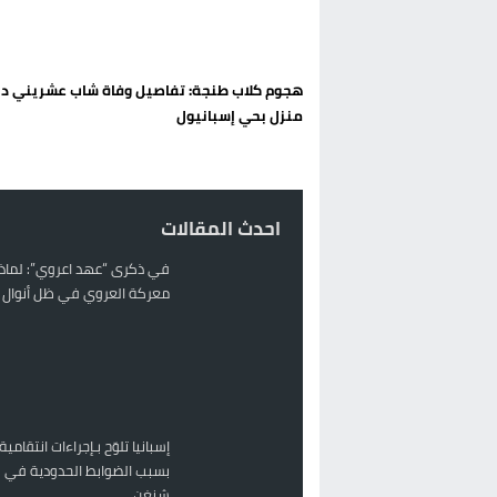
تغيير تاريخي بحزب الاستقلال بالحس
اتفاق وشيك بين واشنطن وطهران لف
هجوم كلاب طنجة: تفاصيل وفاة شاب عشريني دا
الحكومة الإسبانية تعلن عن ميزانية استثنائية بقيمة 25 مليون
منزل بحي إسبانيول
قطاع نقل البضائع بالمغرب يلوح بإض
احدث المقالات
في ذكرى “عهد اعروي”: لماذا
معركة العروي في ظل أنوال ر
إسبانيا تلوّح بـإجراءات انتقامية
بسبب الضوابط الحدودية في 
شنغن