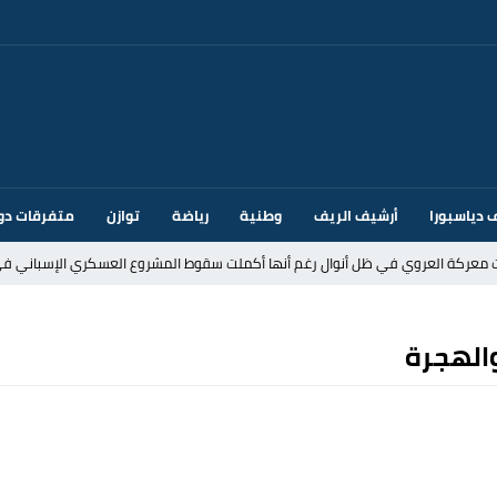
 دياسبورا
أرشيف الريف
وطنية
رياضة
توازن
متفرقات دو
ت معركة العروي في ظل أنوال رغم أنها أكملت سقوط المشروع العسكري الإسباني في
د إيطاليا بسبب الضوابط الحدودية في فضاء شنغن
الهجرة
قتحام سبتة وتخوفات من دعوات جديدة للعبور
ك أم تحت ضغط إسباني؟ عودة مايوركا تفتح أسئلة ثقيلة
ر الأندية الإسبانية في الميركاتو الصيفي