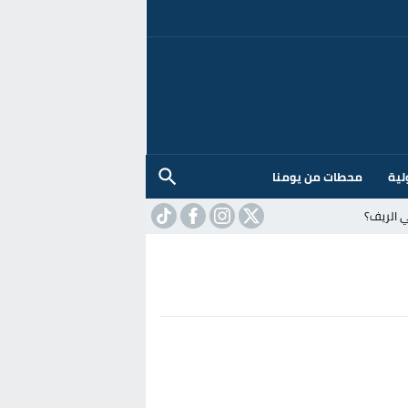
لية
محطات من يومنا
 الريف؟