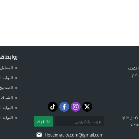
يمة: محمد الحموداني يبدأ مرحلة ما بعد مضيان
تح مضيق هرمز يدفع أسعار النفط للتراجع
 يورو لرعاية القاصرين في سبتة
راب وطني جراء ارتفاع أسعار الوقود
روابط ق
 بقيت
المقاول 
غم...
البوابة 
الصندوق
الشباك ا
البوابة 
 ضد إيطاليا
البوابة 
اشـتـرك
فضاء
Hoceimacity.com@gmail.com