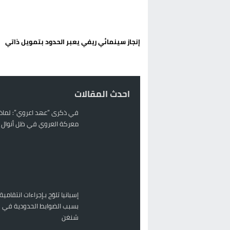
تغيير تاريخي بحزب الاستقلال بالحس
اتفاق وشيك بين واشنطن وطهران لف
إنجاز سينمائي ريفي يعبر الحدود بتمويل ذاتي
الحكومة الإسبانية تعلن عن ميزانية استثنائية بقيمة 25 مليون
قطاع نقل البضائع بالمغرب يلوح بإض
احدث المقالات
في ذكرى “عهد اعروي”: لماذا
معركة العروي في ظل أنوال ر
إسبانيا تلوّح بـإجراءات انتقامية
بسبب الضوابط الحدودية في 
شنغن