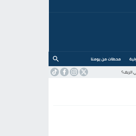
لية
محطات من يومنا
 الريف؟