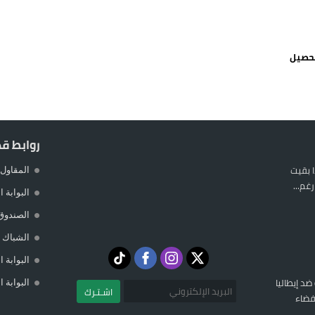
يمة: محمد الحموداني يبدأ مرحلة ما بعد مضيان
تح مضيق هرمز يدفع أسعار النفط للتراجع
تحصيل
 يورو لرعاية القاصرين في سبتة
راب وطني جراء ارتفاع أسعار الوقود
روابط ق
 بقيت
المقاول 
غم...
البوابة 
الصندوق
الشباك ا
البوابة 
 ضد إيطاليا
البوابة 
اشـتـرك
فضاء