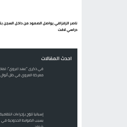
تغيير تاريخي بحزب الاستقلال بالحس
اتفاق وشيك بين واشنطن وطهران لف
ناصر الزفزافي يواصل الصمود من داخل السجن ب
الحكومة الإسبانية تعلن عن ميزانية استثنائية بقيمة 25 مليون
دراسي لافت
قطاع نقل البضائع بالمغرب يلوح بإض
احدث المقالات
في ذكرى “عهد اعروي”: لماذا
معركة العروي في ظل أنوال ر
إسبانيا تلوّح بـإجراءات انتقامية
بسبب الضوابط الحدودية في 
شنغن