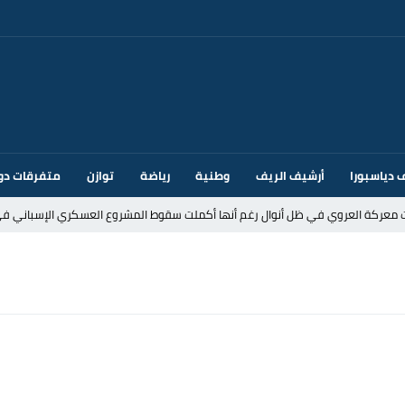
 دياسبورا
أرشيف الريف
وطنية
رياضة
توازن
متفرقات دو
ت معركة العروي في ظل أنوال رغم أنها أكملت سقوط المشروع العسكري الإسباني في
د إيطاليا بسبب الضوابط الحدودية في فضاء شنغن
قتحام سبتة وتخوفات من دعوات جديدة للعبور
ك أم تحت ضغط إسباني؟ عودة مايوركا تفتح أسئلة ثقيلة
ر الأندية الإسبانية في الميركاتو الصيفي