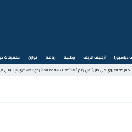
 دياسبورا
أرشيف الريف
وطنية
رياضة
توازن
متفرقات دو
ت معركة العروي في ظل أنوال رغم أنها أكملت سقوط المشروع العسكري الإسباني في
د إيطاليا بسبب الضوابط الحدودية في فضاء شنغن
قتحام سبتة وتخوفات من دعوات جديدة للعبور
ك أم تحت ضغط إسباني؟ عودة مايوركا تفتح أسئلة ثقيلة
ر الأندية الإسبانية في الميركاتو الصيفي