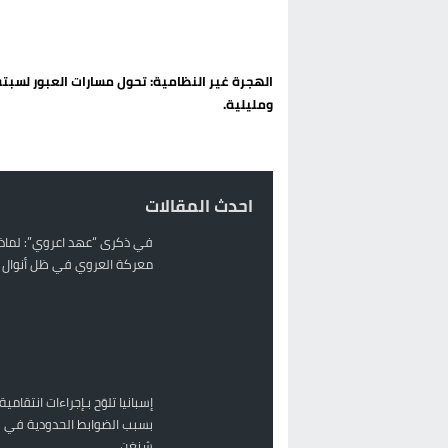
تغيير تاريخي بحزب الاستقلال بالحس
اتفاق وشيك بين واشنطن وطهران لف
الهجرة غير النظامية: تحول مسارات العبور لسبتة
الحكومة الإسبانية تعلن عن ميزانية استثنائية بقيمة 25 مليون
ومليلية.
قطاع نقل البضائع بالمغرب يلوح بإض
احدث المقالات
في ذكرى “عهد اعروي”: لماذا
معركة العروي في ظل أنوال ر
إسبانيا تلوّح بـإجراءات انتقامية
بسبب الضوابط الحدودية في 
شنغن