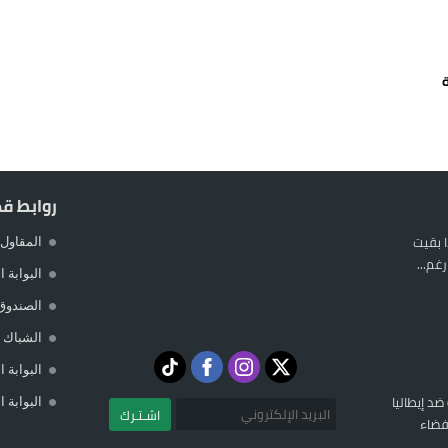
يمة: محمد الحموداني يبدأ مرحلة ما بعد مضيان
تح مضيق هرمز يدفع أسعار النفط للتراجع
 يورو لرعاية القاصرين في سبتة
راب وطني جراء ارتفاع أسعار الوقود
روابط ق
 بقيت
المقاول 
غم...
البوابة 
الصندوق
الشباك ا
البوابة 
 ضد إيطاليا
البوابة 
اشـتـرك
فضاء