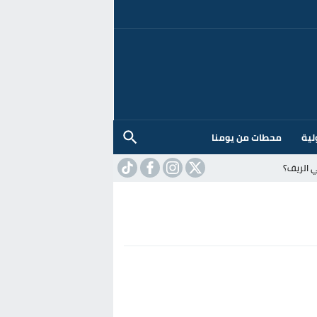
لية
محطات من يومنا
 الريف؟