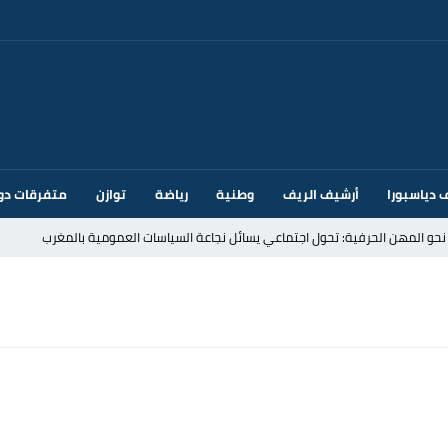
 دياسبورا
أرشيف الريف
وطنية
رياضة
توازن
متفرقات دو
قتحام سبتة وتخوفات من دعوات جديدة للعبور
ك أم تحت ضغط إسباني؟ عودة مايوركا تفتح أسئلة ثقيلة
ر الأندية الإسبانية في الميركاتو الصيفي
يمة: محمد الحموداني يبدأ مرحلة ما بعد مضيان
تح مضيق هرمز يدفع أسعار النفط للتراجع