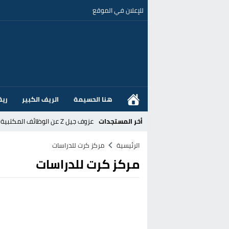
للإعلان في الموقع
هنا الحسيمة
الريف الكبير
ريف
أخر المستجدات
عزوف جيل Z عن الوظائف المكتبية نحو المهن الحرفية: تحول اجتماعي يسائل نجاعة السياسات العمومية بالمغرب
القضاء الإسباني يفتح تحقيقا في ا
الرئيسية
مركز كرت للدراسات
مركز كرت للدراسات
هل قطع أخنوش عطلته بأمر من المل
عز الدين أوناحي يتصدر اهتمامات كبا
تغيير تاريخي بحزب الاستقلال بالحس
اتفاق وشيك بين واشنطن وطهران لف