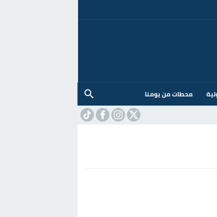
لية
محطات من يومنا