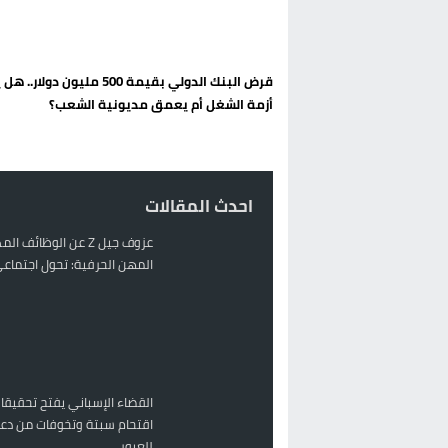
الحكومة الإسبانية تعلن عن ميزانية استثنائية بقيمة 25 مليون
قطاع نقل البضائع بالمغرب يلوح بإض
قرض البنك الدولي بقيمة 500 مليون دولا
حريق بالمركب التجاري بالناظور يثير
أزمة الشغل أم يعمق مديونية الشعب؟
زيادة تسعيرة النقل بالحسيمة تضع 
احدث المقالات
عزوف جيل Z عن الوظائف 
المهن الحرفية: تحول اجتماعي 
القضاء الإسباني يفتح تحقيقا
اقتحام سبتة وتخوفات من دعو
للعبور