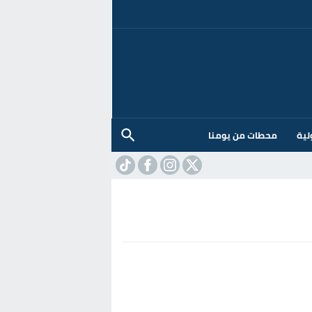
لية
محطات من يومنا