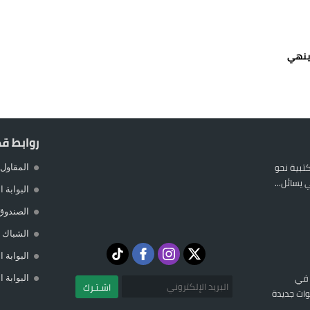
 يورو لرعاية القاصرين في سبتة
راب وطني جراء ارتفاع أسعار الوقود
ر.. هل ينهي
 حالة استنفار أمني والوقاية المدنية تتدخل
عمالة الإقليم تحت مجهر مطالب الشارع
روابط ق
المكتبية نحو
المقاول 
يسائل...
البوابة 
الصندوق
الشباك ا
البوابة 
 في
البوابة 
اشـتـرك
ات جديدة