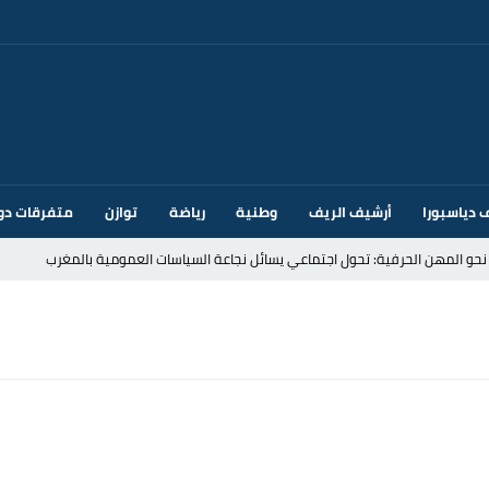
 دياسبورا
أرشيف الريف
وطنية
رياضة
توازن
متفرقات دو
قتحام سبتة وتخوفات من دعوات جديدة للعبور
ك أم تحت ضغط إسباني؟ عودة مايوركا تفتح أسئلة ثقيلة
ر الأندية الإسبانية في الميركاتو الصيفي
يمة: محمد الحموداني يبدأ مرحلة ما بعد مضيان
تح مضيق هرمز يدفع أسعار النفط للتراجع