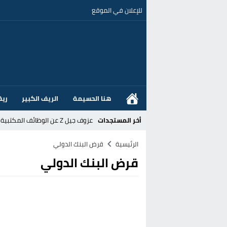
للإعلان في الموقع
هنا الحسيمة
الريف الكبير
ريف
أخر المستجدات
عزوف جيل Z عن الوظائف المكتبية نحو المهن الحرفية: تحول اجتماعي يسائل نجاعة السياسات العمومية بالمغرب
القضاء الإسباني يفتح تحقيقا في ا
الرئيسية
قرض البنك الدولي
قرض البنك الدولي
هل قطع أخنوش عطلته بأمر من المل
عز الدين أوناحي يتصدر اهتمامات كبا
تغيير تاريخي بحزب الاستقلال بالحس
اتفاق وشيك بين واشنطن وطهران لف