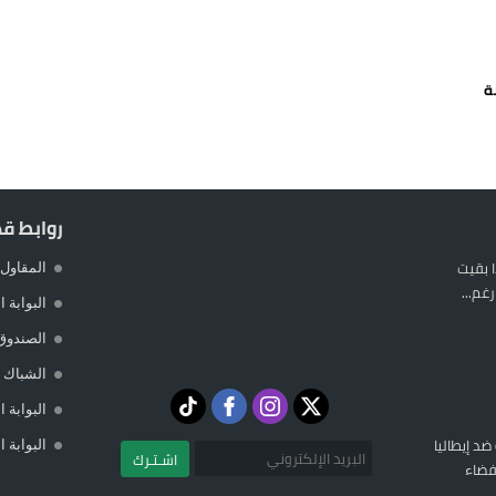
يمة: محمد الحموداني يبدأ مرحلة ما بعد مضيان
تح مضيق هرمز يدفع أسعار النفط للتراجع
ة
 يورو لرعاية القاصرين في سبتة
راب وطني جراء ارتفاع أسعار الوقود
روابط ق
 بقيت
المقاول 
غم...
البوابة 
الصندوق
الشباك ا
البوابة 
 ضد إيطاليا
البوابة 
اشـتـرك
فضاء