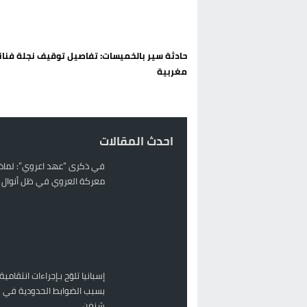
تغيير تاريخي بحزب الاستقلال بالحس
اتفاق وشيك بين واشنطن وطهران لف
حادثة سير بالخميسات: تفاصيل توقيف نجلة فنان
الحكومة الإسبانية تعلن عن ميزانية استثنائية بقيمة 25 مليون
مغربية
قطاع نقل البضائع بالمغرب يلوح بإض
احدث المقالات
في ذكرى “عهد اعروي”: لماذا
معركة العروي في ظل أنوال ر
إسبانيا تلوّح بـإجراءات انتقامية
بسبب الضوابط الحدودية في 
شنغن