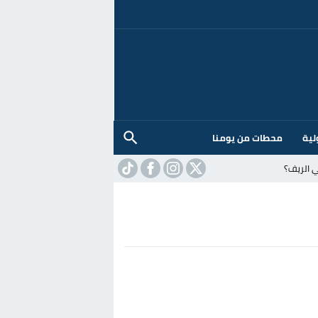
لية
محطات من يومنا
 الريف؟