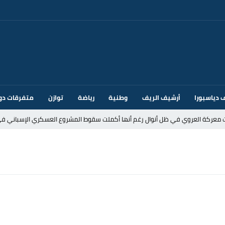
 دياسبورا
أرشيف الريف
وطنية
رياضة
توازن
متفرقات دو
ت معركة العروي في ظل أنوال رغم أنها أكملت سقوط المشروع العسكري الإسباني في
د إيطاليا بسبب الضوابط الحدودية في فضاء شنغن
قتحام سبتة وتخوفات من دعوات جديدة للعبور
ك أم تحت ضغط إسباني؟ عودة مايوركا تفتح أسئلة ثقيلة
ر الأندية الإسبانية في الميركاتو الصيفي