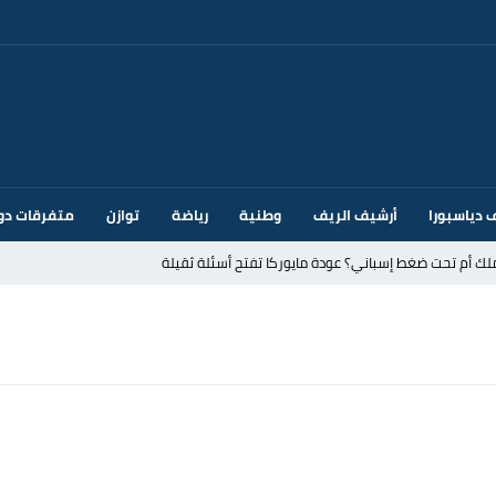
 دياسبورا
أرشيف الريف
وطنية
رياضة
توازن
متفرقات دو
ك أم تحت ضغط إسباني؟ عودة مايوركا تفتح أسئلة ثقيلة
ر الأندية الإسبانية في الميركاتو الصيفي
يمة: محمد الحموداني يبدأ مرحلة ما بعد مضيان
تح مضيق هرمز يدفع أسعار النفط للتراجع
 يورو لرعاية القاصرين في سبتة
راب وطني جراء ارتفاع أسعار الوقود