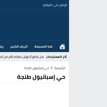
للإعلان في الموقع
هنا الحسيمة
الريف الكبير
ريف
أخر المستجدات
هل قطع أخنوش عطلته بأمر من المل
عز الدين أوناحي يتصدر اهتمامات كبا
الرئيسية
حي إسبانيول طنجة
حي إسبانيول طنجة
تغيير تاريخي بحزب الاستقلال بالحس
اتفاق وشيك بين واشنطن وطهران لف
الحكومة الإسبانية تعلن عن ميزانية استثنائية بقيمة 25 مليون
قطاع نقل البضائع بالمغرب يلوح بإض