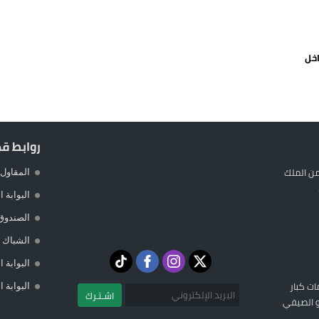
 حالة استنفار أمني والوقاية المدنية تتدخل
عمالة الإقليم تحت مجهر مطالب الشارع
خل
 حين يهرب المواطن ويصطاف المسؤول
لته في مايوركا في خضم أزمة سبتة
روابط ق
ن الملك
المقاول 
البوابة 
الصندوق
الشباك ا
البوابة 
ات كبار
البوابة 
اشـتـرك
تو الصيفي