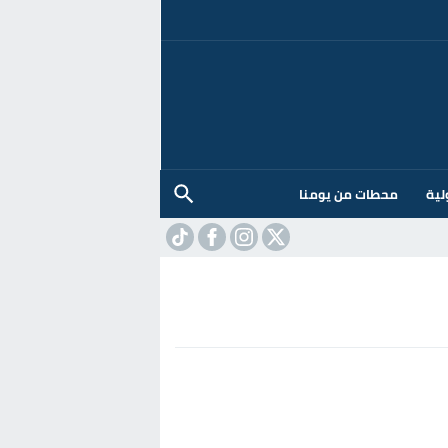
لية
محطات من يومنا