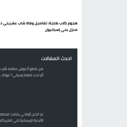
حريق بالمركب التجاري بالناظور يثير
زيادة تسعيرة النقل بالحسيمة تضع 
هجوم كلاب طنجة: تفاصيل وفاة شاب عشريني دا
بين أمواج سبتة وشواطئ مايوركا:
منزل بحي إسبانيول
رئيس الحكومة المغربية يقضي عط
احدث المقالات
هل قطع أخنوش عطلته بأمر م
أم تحت ضغط إسباني؟ عودة...
عز الدين أوناحي يتصدر اهتمام
الأندية الإسبانية في الميركا