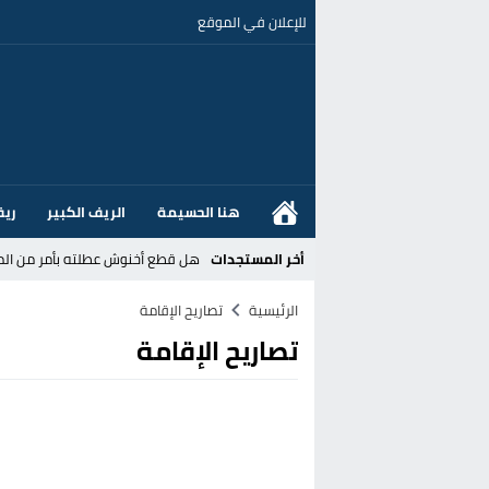
للإعلان في الموقع
هنا الحسيمة
الريف الكبير
ريف
أخر المستجدات
هل قطع أخنوش عطلته بأمر من المل
عز الدين أوناحي يتصدر اهتمامات كبا
الرئيسية
تصاريح الإقامة
تصاريح الإقامة
تغيير تاريخي بحزب الاستقلال بالحس
اتفاق وشيك بين واشنطن وطهران لف
الحكومة الإسبانية تعلن عن ميزانية استثنائية بقيمة 25 مليون
قطاع نقل البضائع بالمغرب يلوح بإض