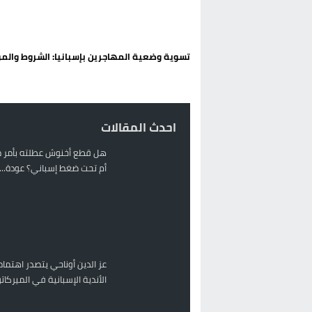
حريق بالمركب التجاري بالناظور يثير
زيادة تسعيرة النقل بالحسيمة تضع 
تسوية وضعية المهاجرين بإسبانيا: الشروط والم
بين أمواج سبتة وشواطئ مايوركا:
رئيس الحكومة المغربية يقضي عط
احدث المقالات
هل قطع أخنوش عطلته بأمر م
أم تحت ضغط إسباني؟ عودة...
عز الدين أوناحي يتصدر اهتمام
الأندية الإسبانية في الميركا