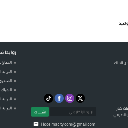
 حالة استنفار أمني والوقاية المدنية تتدخل
عمالة الإقليم تحت مجهر مطالب الشارع
واعيد
 حين يهرب المواطن ويصطاف المسؤول
لته في مايوركا في خضم أزمة سبتة
روابط ق
ن الملك
المقاول 
البوابة 
الصندوق
الشباك ا
البوابة 
ات كبار
البوابة 
اشـتـرك
تو الصيفي
Hoceimacity.com@gmail.com