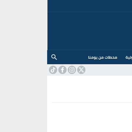
لية
محطات من يومنا