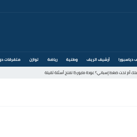
 دياسبورا
أرشيف الريف
وطنية
رياضة
توازن
متفرقات دو
ك أم تحت ضغط إسباني؟ عودة مايوركا تفتح أسئلة ثقيلة
ر الأندية الإسبانية في الميركاتو الصيفي
يمة: محمد الحموداني يبدأ مرحلة ما بعد مضيان
تح مضيق هرمز يدفع أسعار النفط للتراجع
 يورو لرعاية القاصرين في سبتة
راب وطني جراء ارتفاع أسعار الوقود