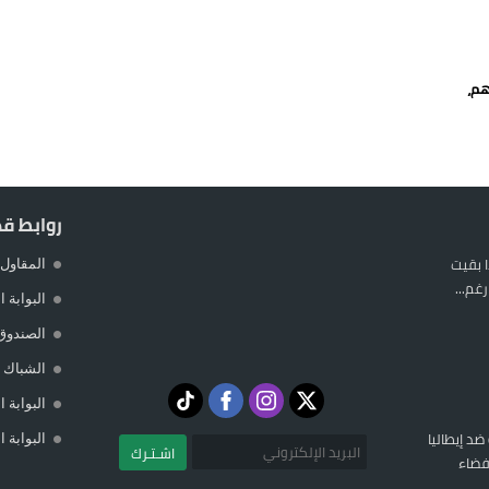
يمة: محمد الحموداني يبدأ مرحلة ما بعد مضيان
تح مضيق هرمز يدفع أسعار النفط للتراجع
هم،
 يورو لرعاية القاصرين في سبتة
راب وطني جراء ارتفاع أسعار الوقود
روابط ق
 بقيت
المقاول 
غم...
البوابة 
الصندوق
الشباك ا
البوابة 
 ضد إيطاليا
البوابة 
اشـتـرك
فضاء