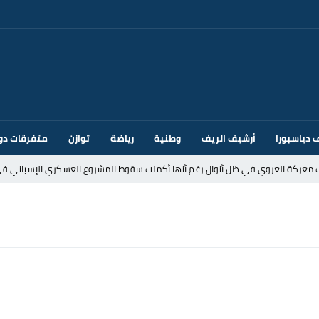
 دياسبورا
أرشيف الريف
وطنية
رياضة
توازن
متفرقات دو
ت معركة العروي في ظل أنوال رغم أنها أكملت سقوط المشروع العسكري الإسباني في
د إيطاليا بسبب الضوابط الحدودية في فضاء شنغن
قتحام سبتة وتخوفات من دعوات جديدة للعبور
ك أم تحت ضغط إسباني؟ عودة مايوركا تفتح أسئلة ثقيلة
ر الأندية الإسبانية في الميركاتو الصيفي