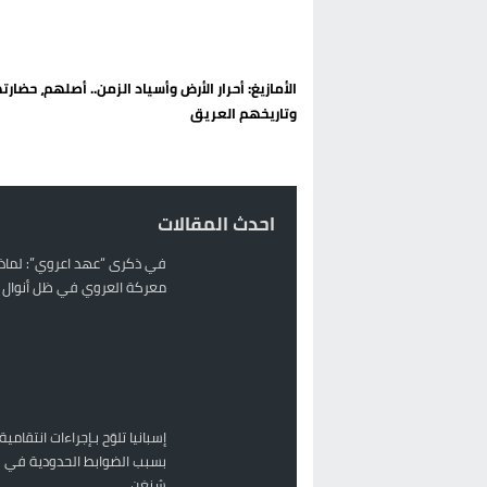
تغيير تاريخي بحزب الاستقلال بالحس
اتفاق وشيك بين واشنطن وطهران لف
الأمازيغ: أحرار الأرض وأسياد الزمن.. أصلهم، حضارت
الحكومة الإسبانية تعلن عن ميزانية استثنائية بقيمة 25 مليون
وتاريخهم العريق
قطاع نقل البضائع بالمغرب يلوح بإض
احدث المقالات
في ذكرى “عهد اعروي”: لماذا
معركة العروي في ظل أنوال ر
إسبانيا تلوّح بـإجراءات انتقامية
بسبب الضوابط الحدودية في 
شنغن