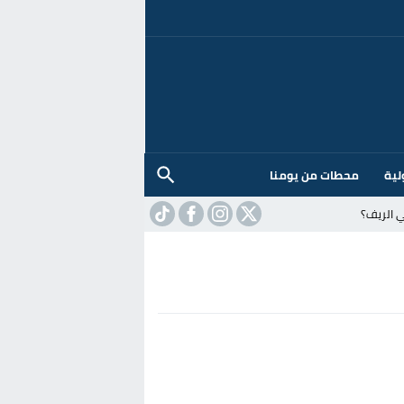
لية
محطات من يومنا
 الريف؟