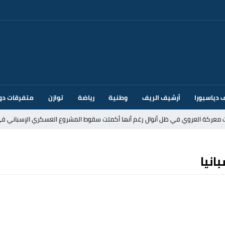
 دياسبورا
أرشيف الريف
وطنية
رياضة
توازن
متفرقات دو
ت معركة العروي في ظل أنوال رغم أنها أكملت سقوط المشروع العسكري الإسباني في
د إيطاليا بسبب الضوابط الحدودية في فضاء شنغن
انيا
قتحام سبتة وتخوفات من دعوات جديدة للعبور
ك أم تحت ضغط إسباني؟ عودة مايوركا تفتح أسئلة ثقيلة
ر الأندية الإسبانية في الميركاتو الصيفي