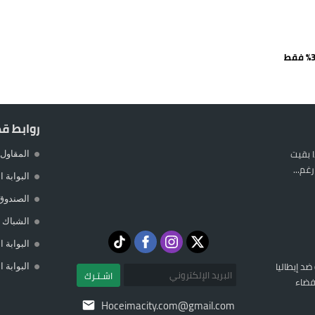
يمة: محمد الحموداني يبدأ مرحلة ما بعد مضيان
تح مضيق هرمز يدفع أسعار النفط للتراجع
 يورو لرعاية القاصرين في سبتة
راب وطني جراء ارتفاع أسعار الوقود
روابط ق
 بقيت
المقاول 
غم...
البوابة 
الصندوق
الشباك ا
البوابة 
 ضد إيطاليا
البوابة 
اشـتـرك
فضاء
Hoceimacity.com@gmail.com