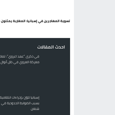
تغيير تاريخي بحزب الاستقلال بالحس
اتفاق وشيك بين واشنطن وطهران لف
تسوية المهاجرين في إسبانيا: المغاربة يمثلون 3% فقط
الحكومة الإسبانية تعلن عن ميزانية استثنائية بقيمة 25 مليون
قطاع نقل البضائع بالمغرب يلوح بإض
احدث المقالات
في ذكرى “عهد اعروي”: لماذا
معركة العروي في ظل أنوال ر
إسبانيا تلوّح بـإجراءات انتقامية
بسبب الضوابط الحدودية في 
شنغن