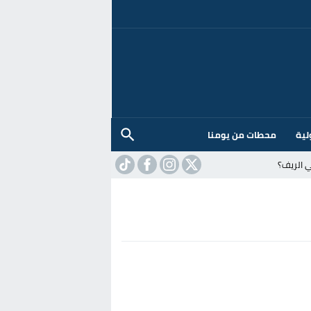
لية
محطات من يومنا
 الريف؟