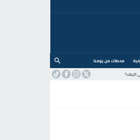
لية
محطات من يومنا
 الريف؟