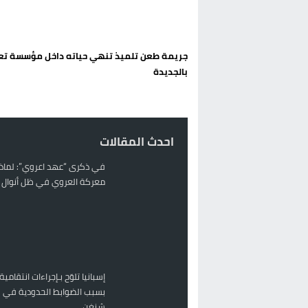
تغيير تاريخي بحزب الاستقلال بالحس
اتفاق وشيك بين واشنطن وطهران لف
جريمة طعن تلميذ تنهي حياته داخل مؤسسة تع
الحكومة الإسبانية تعلن عن ميزانية استثنائية بقيمة 25 مليون
بالجديدة
قطاع نقل البضائع بالمغرب يلوح بإض
احدث المقالات
في ذكرى “عهد اعروي”: لماذا
معركة العروي في ظل أنوال ر
إسبانيا تلوّح بـإجراءات انتقامية
بسبب الضوابط الحدودية في 
شنغن