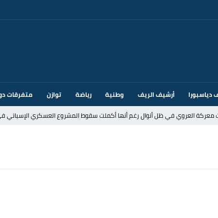
 دياسبورا
أرشيف الريف
وطنية
رياضة
توازن
متفرقات دو
ت معركة العروي في ظل أنوال رغم أنها أكملت سقوط المشروع العسكري الإسباني في
د إيطاليا بسبب الضوابط الحدودية في فضاء شنغن
قتحام سبتة وتخوفات من دعوات جديدة للعبور
ك أم تحت ضغط إسباني؟ عودة مايوركا تفتح أسئلة ثقيلة
ر الأندية الإسبانية في الميركاتو الصيفي