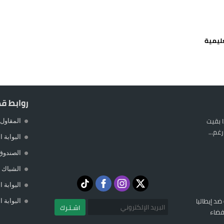
يمة: محمد الحموداني يبدأ مرحلة ما بعد مضيان
تح مضيق هرمز يدفع أسعار النفط للتراجع
ليمية
 يورو لرعاية القاصرين في سبتة
راب وطني جراء ارتفاع أسعار الوقود
روابط ق
 بقيت
المقاول 
غم...
البوابة 
الصندوق
الشباك ا
البوابة 
 ضد إيطاليا
البوابة 
اشـتـرك
فضاء