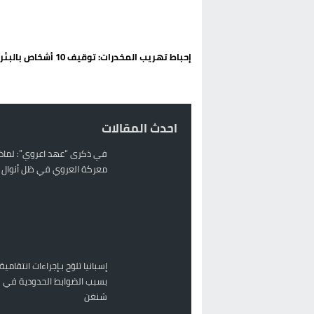
تغيير تاريخي بحزب الاستقلال بالحس
اتفاق وشيك بين واشنطن وطهران لف
إحباط تهريب المخدرات: توقيف 10 أشخاص بالبئر الجديد
الحكومة الإسبانية تعلن عن ميزانية استثنائية بقيمة 25 مليون
قطاع نقل البضائع بالمغرب يلوح بإض
احدث المقالات
في ذكرى “عهد اعروي”: لماذا
معركة العروي في ظل أنوال ر
إسبانيا تلوّح بـإجراءات انتقامية
بسبب الضوابط الحدودية في 
شنغن