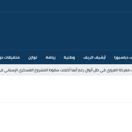
 دياسبورا
أرشيف الريف
وطنية
رياضة
توازن
متفرقات دو
ت معركة العروي في ظل أنوال رغم أنها أكملت سقوط المشروع العسكري الإسباني في
د إيطاليا بسبب الضوابط الحدودية في فضاء شنغن
قتحام سبتة وتخوفات من دعوات جديدة للعبور
ك أم تحت ضغط إسباني؟ عودة مايوركا تفتح أسئلة ثقيلة
ر الأندية الإسبانية في الميركاتو الصيفي