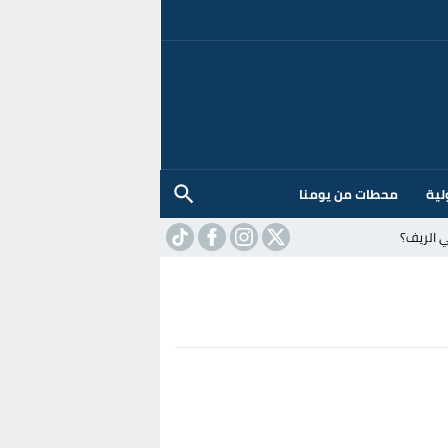
لية
محطات من يومنا
 الريف؟