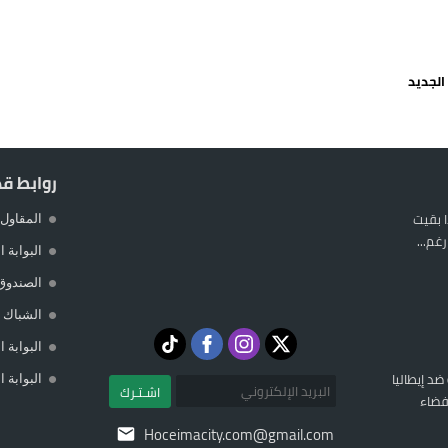
يمة: محمد الحموداني يبدأ مرحلة ما بعد مضيان
تح مضيق هرمز يدفع أسعار النفط للتراجع
 يورو لرعاية القاصرين في سبتة
راب وطني جراء ارتفاع أسعار الوقود
روابط ق
 بقيت
المقاول 
غم...
البوابة 
الصندوق
الشباك ا
البوابة 
 ضد إيطاليا
البوابة 
اشـتـرك
فضاء
Hoceimacity.com@gmail.com