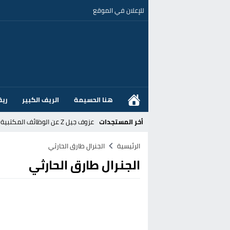
للإعلان في الموقع
هنا الحسيمة
الريف الكبير
ريف
أخر المستجدات
عزوف جيل Z عن الوظائف المكتبية نحو المهن الحرفية: تحول اجتماعي يسائل نجاعة السياسات العمومية بالمغرب
القضاء الإسباني يفتح تحقيقا في ا
الرئيسية
الجنرال طارق الحارثي
الجنرال طارق الحارثي
هل قطع أخنوش عطلته بأمر من المل
عز الدين أوناحي يتصدر اهتمامات كبا
تغيير تاريخي بحزب الاستقلال بالحس
اتفاق وشيك بين واشنطن وطهران لف