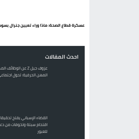
الحكومة الإسبانية تعلن عن ميزانية استثنائية بقيمة 25 مليون
قطاع نقل البضائع بالمغرب يلوح بإض
عسكرة قطاع الصحة: ماذا وراء تعيين جنرال بسو
حريق بالمركب التجاري بالناظور يثير
زيادة تسعيرة النقل بالحسيمة تضع 
احدث المقالات
عزوف جيل Z عن الوظائف 
المهن الحرفية: تحول اجتماعي 
القضاء الإسباني يفتح تحقيقا
اقتحام سبتة وتخوفات من دعو
للعبور