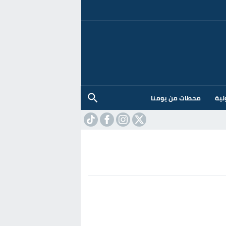
لية
محطات من يومنا