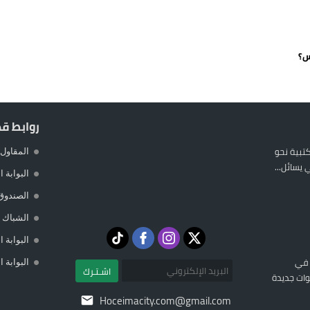
 يورو لرعاية القاصرين في سبتة
راب وطني جراء ارتفاع أسعار الوقود
س؟
 حالة استنفار أمني والوقاية المدنية تتدخل
عمالة الإقليم تحت مجهر مطالب الشارع
روابط ق
المكتبية نحو
المقاول 
يسائل...
البوابة 
الصندوق
الشباك ا
البوابة 
 في
البوابة 
اشـتـرك
ات جديدة
Hoceimacity.com@gmail.com