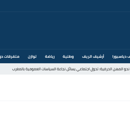
 دياسبورا
أرشيف الريف
وطنية
رياضة
توازن
متفرقات دو
قتحام سبتة وتخوفات من دعوات جديدة للعبور
ك أم تحت ضغط إسباني؟ عودة مايوركا تفتح أسئلة ثقيلة
ر الأندية الإسبانية في الميركاتو الصيفي
يمة: محمد الحموداني يبدأ مرحلة ما بعد مضيان
تح مضيق هرمز يدفع أسعار النفط للتراجع