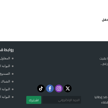
يمة: محمد الحموداني يبدأ مرحلة ما بعد مضيان
تح مضيق هرمز يدفع أسعار النفط للتراجع
 حفل
 يورو لرعاية القاصرين في سبتة
راب وطني جراء ارتفاع أسعار الوقود
روابط ق
 بقيت
المقاول 
غم...
البوابة 
الصندوق
الشباك ا
البوابة 
 ضد إيطاليا
البوابة 
اشـتـرك
فضاء