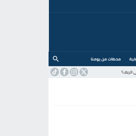
لية
محطات من يومنا
 الريف؟