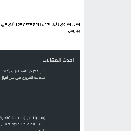
تغيير تاريخي بحزب الاستقلال بالحس
اتفاق وشيك بين واشنطن وطهران لف
زهير بهاوي يثير الجدل برفع العلم الجزائري في
الحكومة الإسبانية تعلن عن ميزانية استثنائية بقيمة 25 مليون
بباريس
قطاع نقل البضائع بالمغرب يلوح بإض
احدث المقالات
في ذكرى “عهد اعروي”: لماذا
معركة العروي في ظل أنوال ر
إسبانيا تلوّح بـإجراءات انتقامية
بسبب الضوابط الحدودية في 
شنغن