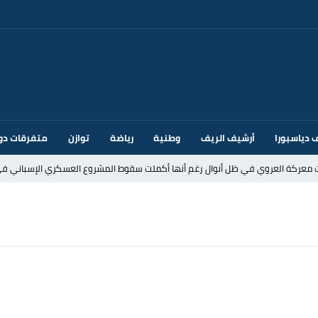
 دياسبورا
أرشيف الريف
وطنية
رياضة
توازن
متفرقات دو
ت معركة العروي في ظل أنوال رغم أنها أكملت سقوط المشروع العسكري الإسباني في
د إيطاليا بسبب الضوابط الحدودية في فضاء شنغن
قتحام سبتة وتخوفات من دعوات جديدة للعبور
ك أم تحت ضغط إسباني؟ عودة مايوركا تفتح أسئلة ثقيلة
ر الأندية الإسبانية في الميركاتو الصيفي