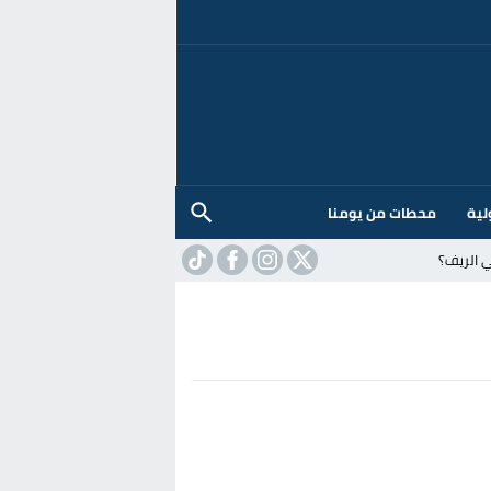
لية
محطات من يومنا
 الريف؟