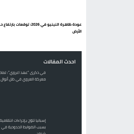
تغيير تاريخي بحزب الاستقلال بالحس
اتفاق وشيك بين واشنطن وطهران لف
عودة ظاهرة النينيو في 2026: توقعات بارتفا
الحكومة الإسبانية تعلن عن ميزانية استثنائية بقيمة 25 مليون
الأرض
قطاع نقل البضائع بالمغرب يلوح بإض
احدث المقالات
في ذكرى “عهد اعروي”: لماذا
معركة العروي في ظل أنوال ر
إسبانيا تلوّح بـإجراءات انتقامية
بسبب الضوابط الحدودية في 
شنغن