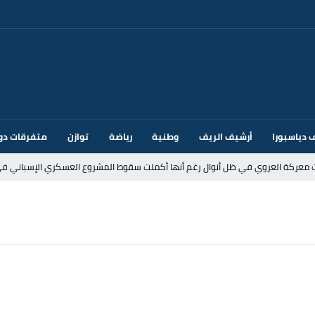
 دياسبورا
أرشيف الريف
وطنية
رياضة
توازن
متفرقات دو
ت معركة العروي في ظل أنوال رغم أنها أكملت سقوط المشروع العسكري الإسباني في
د إيطاليا بسبب الضوابط الحدودية في فضاء شنغن
قتحام سبتة وتخوفات من دعوات جديدة للعبور
ك أم تحت ضغط إسباني؟ عودة مايوركا تفتح أسئلة ثقيلة
ر الأندية الإسبانية في الميركاتو الصيفي