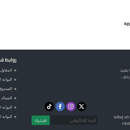
يمة: محمد الحموداني يبدأ مرحلة ما بعد مضيان
تح مضيق هرمز يدفع أسعار النفط للتراجع
ع حرارة
 يورو لرعاية القاصرين في سبتة
راب وطني جراء ارتفاع أسعار الوقود
روابط ق
 بقيت
المقاول 
غم...
البوابة 
الصندوق
الشباك ا
البوابة 
 ضد إيطاليا
البوابة 
اشـتـرك
فضاء