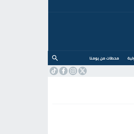
لية
محطات من يومنا