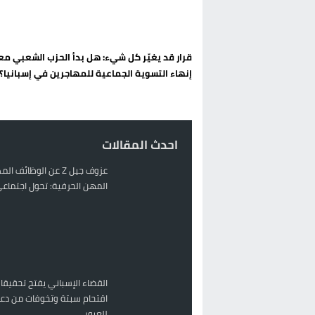
الحكومة الإسبانية تعلن عن ميزانية استثنائية بقيمة 25 مليون
قطاع نقل البضائع بالمغرب يلوح بإض
قرار قد يغيّر كل شيء: هل بدأ الحزب الشعبي م
حريق بالمركب التجاري بالناظور يثير
إنهاء التسوية الجماعية للمهاجرين في إسبانيا؟
زيادة تسعيرة النقل بالحسيمة تضع 
احدث المقالات
عزوف جيل Z عن الوظائف 
المهن الحرفية: تحول اجتماعي 
القضاء الإسباني يفتح تحقيقا
اقتحام سبتة وتخوفات من دعو
للعبور