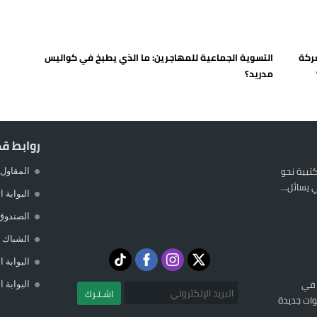
 يورو لرعاية القاصرين في سبتة
راب وطني جراء ارتفاع أسعار الوقود
عركة
التسوية الجماعية للمهاجرين: ما الذي يطبخ في كواليس
 حالة استنفار أمني والوقاية المدنية تتدخل
مدريد؟
عمالة الإقليم تحت مجهر مطالب الشارع
روابط ق
المكتبية نحو
المقاول 
يسائل...
البوابة 
الصندوق
الشباك ا
البوابة 
 في
البوابة 
اشـتـرك
ات جديدة