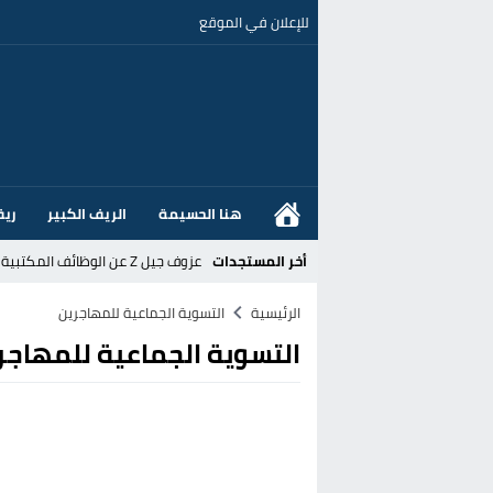
للإعلان في الموقع
هنا الحسيمة
الريف الكبير
ريف
أخر المستجدات
عزوف جيل Z عن الوظائف المكتبية نحو المهن الحرفية: تحول اجتماعي يسائل نجاعة السياسات العمومية بالمغرب
القضاء الإسباني يفتح تحقيقا في ا
الرئيسية
التسوية الجماعية للمهاجرين
التسوية الجماعية للمهاجر
هل قطع أخنوش عطلته بأمر من المل
عز الدين أوناحي يتصدر اهتمامات كبا
تغيير تاريخي بحزب الاستقلال بالحس
اتفاق وشيك بين واشنطن وطهران لف