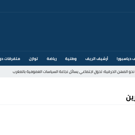
 دياسبورا
أرشيف الريف
وطنية
رياضة
توازن
متفرقات دو
قتحام سبتة وتخوفات من دعوات جديدة للعبور
ين
ك أم تحت ضغط إسباني؟ عودة مايوركا تفتح أسئلة ثقيلة
ر الأندية الإسبانية في الميركاتو الصيفي
يمة: محمد الحموداني يبدأ مرحلة ما بعد مضيان
تح مضيق هرمز يدفع أسعار النفط للتراجع