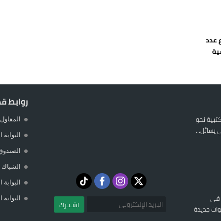
 يورو لرعاية القاصرين في سبتة
راب وطني جراء ارتفاع أسعار الوقود
ع عدد
 حالة استنفار أمني والوقاية المدنية تتدخل
عمالة الإقليم تحت مجهر مطالب الشارع
روابط ق
المكتبية نحو
المقاول 
يسائل...
البوابة 
الصندوق
الشباك ا
البوابة 
 في
البوابة 
اشـتـرك
ات جديدة