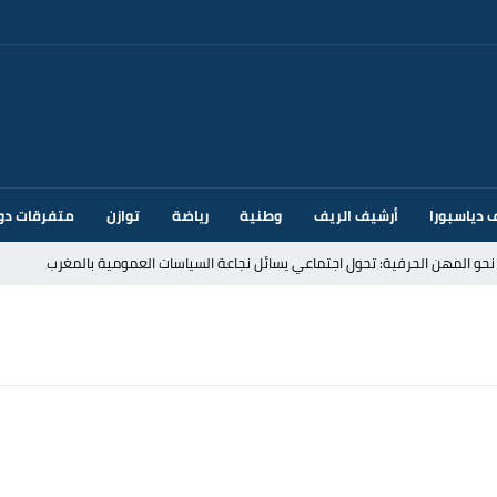
 دياسبورا
أرشيف الريف
وطنية
رياضة
توازن
متفرقات دو
قتحام سبتة وتخوفات من دعوات جديدة للعبور
ك أم تحت ضغط إسباني؟ عودة مايوركا تفتح أسئلة ثقيلة
ر الأندية الإسبانية في الميركاتو الصيفي
يمة: محمد الحموداني يبدأ مرحلة ما بعد مضيان
تح مضيق هرمز يدفع أسعار النفط للتراجع