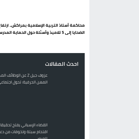
الحكومة الإسبانية تعلن عن ميزانية استثنائية بقيمة 25 مليون
قطاع نقل البضائع بالمغرب يلوح بإض
محاكمة أستاذ التربية الإسلامية بمراكش.. ارتفا
حريق بالمركب التجاري بالناظور يثير
الضحايا إلى 5 تلاميذ وأسئلة حول الحماية المدرسية
زيادة تسعيرة النقل بالحسيمة تضع 
احدث المقالات
عزوف جيل Z عن الوظائف 
المهن الحرفية: تحول اجتماعي 
القضاء الإسباني يفتح تحقيقا
اقتحام سبتة وتخوفات من دعو
للعبور