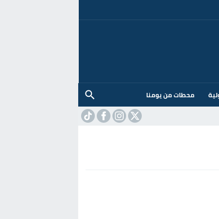
لية
محطات من يومنا