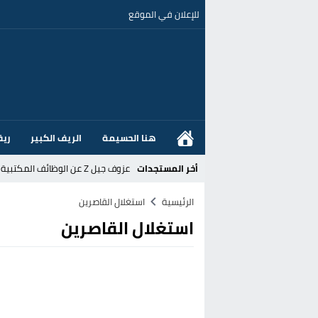
للإعلان في الموقع
هنا الحسيمة
الريف الكبير
ريف
أخر المستجدات
عزوف جيل Z عن الوظائف المكتبية نحو المهن الحرفية: تحول اجتماعي يسائل نجاعة السياسات العمومية بالمغرب
القضاء الإسباني يفتح تحقيقا في ا
الرئيسية
استغلال القاصرين
استغلال القاصرين
هل قطع أخنوش عطلته بأمر من المل
عز الدين أوناحي يتصدر اهتمامات كبا
تغيير تاريخي بحزب الاستقلال بالحس
اتفاق وشيك بين واشنطن وطهران لف