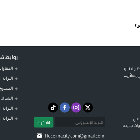
 يورو لرعاية القاصرين في سبتة
راب وطني جراء ارتفاع أسعار الوقود
س؟
 حالة استنفار أمني والوقاية المدنية تتدخل
عمالة الإقليم تحت مجهر مطالب الشارع
روابط ق
المكتبية نحو
المقاول 
يسائل...
البوابة 
الصندوق
الشباك ا
البوابة 
 في
البوابة 
اشـتـرك
ات جديدة
Hoceimacity.com@gmail.com