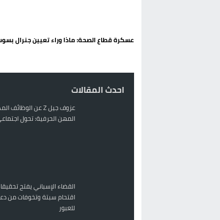
الحكومة الإسبانية تعلن عن ميزانية استثنائية بقيمة 25 مليون
قطاع نقل البضائع بالمغرب يلوح بإض
عسكرة قطاع الصحة: ماذا وراء تعيين جنرال بسو
حريق بالمركب التجاري بالناظور يثير
زيادة تسعيرة النقل بالحسيمة تضع 
احدث المقالات
عزوف جيل Z عن الوظائف 
المهن الحرفية: تحول اجتماعي 
القضاء الإسباني يفتح تحقيقا
اقتحام سبتة وتخوفات من دعو
للعبور