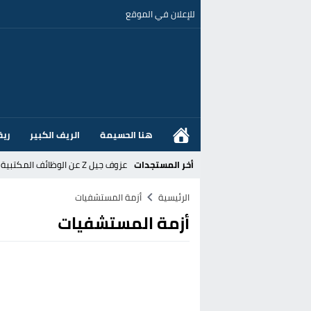
للإعلان في الموقع
هنا الحسيمة
الريف الكبير
ريف
أخر المستجدات
عزوف جيل Z عن الوظائف المكتبية نحو المهن الحرفية: تحول اجتماعي يسائل نجاعة السياسات العمومية بالمغرب
القضاء الإسباني يفتح تحقيقا في ا
الرئيسية
أزمة المستشفيات
أزمة المستشفيات
هل قطع أخنوش عطلته بأمر من المل
عز الدين أوناحي يتصدر اهتمامات كبا
تغيير تاريخي بحزب الاستقلال بالحس
اتفاق وشيك بين واشنطن وطهران لف