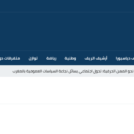
 دياسبورا
أرشيف الريف
وطنية
رياضة
توازن
متفرقات دو
قتحام سبتة وتخوفات من دعوات جديدة للعبور
ك أم تحت ضغط إسباني؟ عودة مايوركا تفتح أسئلة ثقيلة
ر الأندية الإسبانية في الميركاتو الصيفي
يمة: محمد الحموداني يبدأ مرحلة ما بعد مضيان
تح مضيق هرمز يدفع أسعار النفط للتراجع