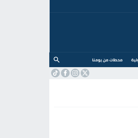
لية
محطات من يومنا