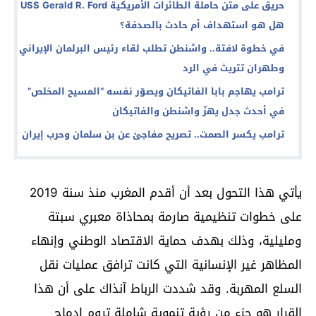
حريق على متن حاملة الطائرات الأمريكية USS Gerald R. Ford
هل هو استهداف أم حادث بالصدفة؟
في خطوة لافتة.. واشنطن تطلب لقاء رئيس البرلمان الإيراني
وطهران تتريث في الرد
ترامب يهاجم بابا الفاتيكان ويصوّر نفسه “المسيح المخلص”
في أحدث جدل يهزّ واشنطن والفاتيكان
ترامب يكسر الصمت.. تصريح مفاجئ عن بن سلمان وحرب إيران
يأتي هذا التحول بعد أن أقدم المغرب منذ سنة 2019
على خطوات تنظيمية صارمة بمحاذاة معبري سبتة
ومليلية، وذلك بهدف حماية الاقتصاد الوطني وإنهاء
المظاهر غير الإنسانية التي كانت ترافق عمليات نقل
السلع المهربة. وقد شددت الرباط آنذاك على أن هذا
القرار هو جزء من رؤية تنموية شاملة تروم إدماج