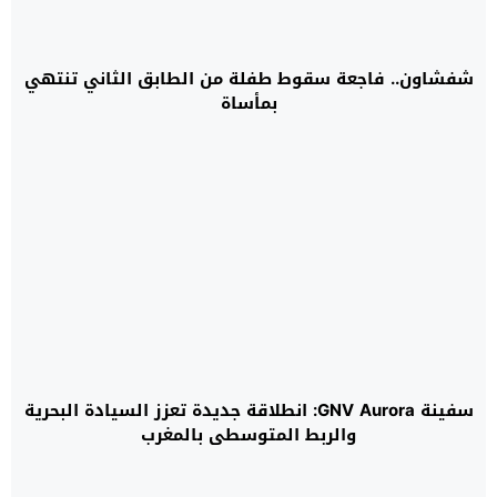
شفشاون.. فاجعة سقوط طفلة من الطابق الثاني تنتهي
بمأساة
سفينة GNV Aurora: انطلاقة جديدة تعزز السيادة البحرية
والربط المتوسطي بالمغرب