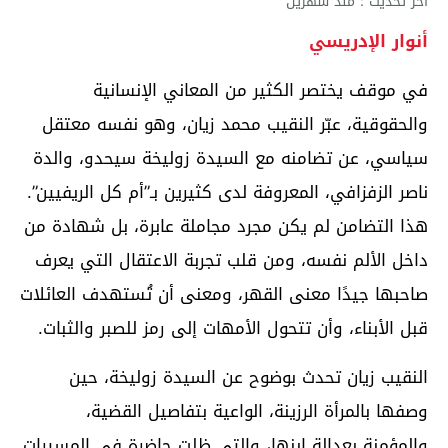
آخر تحديث : منذ شهرين
أنوار الإدريسي
في موقف يختصر الكثير من المعاني الإنسانية
والحقوقية، عبّر النقيب محمد زيان، وهو نفسه معتقل
سياسي، عن تضامنه مع السيدة زوليخة سيحدو، والدة
ناصر الزفزافي، المعروفة لدى كثيرين بـ”أم كل الريفيين”.
هذا التضامن لم يكن مجرد مجاملة عابرة، بل شهادة من
داخل الألم نفسه، ومن قلب تجربة الاعتقال التي يعرف
صاحبها جيدًا معنى القهر، ومعنى أن تُستهدف العائلات
قبل الأبناء، وأن تتحول الأمهات إلى رمز للصبر والثبات.
النقيب زيان تحدث بوضوح عن السيدة زوليخة، حين
وصفها بالمرأة الرزينة، الواعية بتفاصيل القضية،
والمؤمنة بعدالة ابنها، والتي ظلت حاضرة في المسيرات