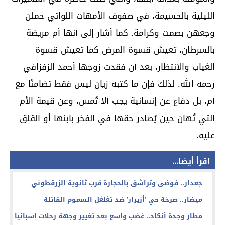
الليلية بالحسيمة، في صفوف الأمهات اللواتي حملن
وجعهن بصمت وكرامة. كما أشار إلى أنها أم مريضة
بالسرطان، تعيش قسوة المرض كما تعيش قسوة
الغياب والانتظار، بعد أن فقدت زوجها أحمد الزفزافي
رحمه الله. لذلك فإن ما كتبه زيان ليس فقط تضامنًا مع
أم، بل دفاع عن إنسانية يجب ألا تُمس، وعن قيمة الأم
التي تُهان حين يُصادر حقها في الفخر بابنها أو القلق
عليه.
اقرأ أيضا...
جعدار.. فوضى وتراشق بالحجارة قرب ثانوية الزرقطوني
ميضار.. صرخة حي ‘أزيرار’ ضد تغلغل السموم القاتلة
مطار وجدة أنكاد.. غضب واسع بعد تغيير وجهة رحلات إسبانيا