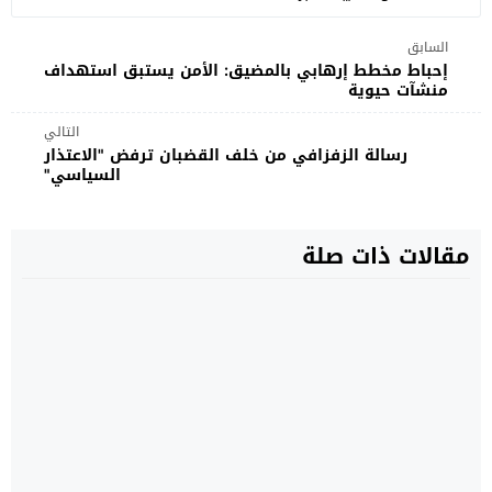
السابق
إحباط مخطط إرهابي بالمضيق: الأمن يستبق استهداف
منشآت حيوية
التالي
رسالة الزفزافي من خلف القضبان ترفض "الاعتذار
السياسي"
مقالات ذات صلة