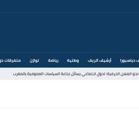
 دياسبورا
أرشيف الريف
وطنية
رياضة
توازن
متفرقات دو
قتحام سبتة وتخوفات من دعوات جديدة للعبور
ك أم تحت ضغط إسباني؟ عودة مايوركا تفتح أسئلة ثقيلة
ر الأندية الإسبانية في الميركاتو الصيفي
يمة: محمد الحموداني يبدأ مرحلة ما بعد مضيان
تح مضيق هرمز يدفع أسعار النفط للتراجع