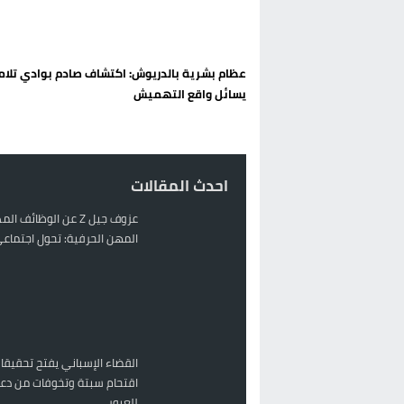
الحكومة الإسبانية تعلن عن ميزانية استثنائية بقيمة 25 مليون
قطاع نقل البضائع بالمغرب يلوح بإض
عظام بشرية بالدريوش: اكتشاف صادم بوادي تلا
حريق بالمركب التجاري بالناظور يثير
يسائل واقع التهميش
زيادة تسعيرة النقل بالحسيمة تضع 
احدث المقالات
عزوف جيل Z عن الوظائف 
المهن الحرفية: تحول اجتماعي 
القضاء الإسباني يفتح تحقيقا
اقتحام سبتة وتخوفات من دعو
للعبور