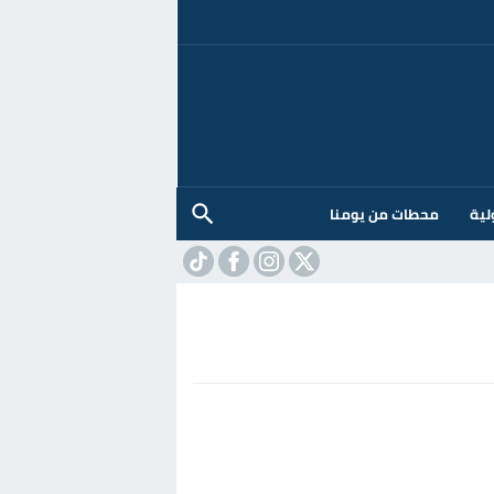
لية
محطات من يومنا