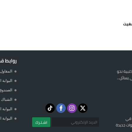
 يورو لرعاية القاصرين في سبتة
راب وطني جراء ارتفاع أسعار الوقود
مغيت
 حالة استنفار أمني والوقاية المدنية تتدخل
عمالة الإقليم تحت مجهر مطالب الشارع
روابط ق
المكتبية نحو
المقاول 
يسائل...
البوابة 
الصندوق
الشباك ا
البوابة 
 في
البوابة 
اشـتـرك
ات جديدة