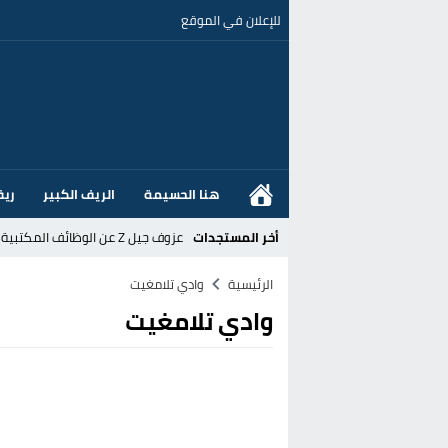
للإعلان في الموقع
هنا الحسيمة
الريف الكبير
ريف
أخر المستجدات
عزوف جيل Z عن الوظائف المكتبية نحو المهن الحرفية: تحول اجتماعي يسائل نجاعة السياسات العمومية بالمغرب
القضاء الإسباني يفتح تحقيقا في ا
الرئيسية
وادي تلامغيت
وادي تلامغيت
هل قطع أخنوش عطلته بأمر من المل
عز الدين أوناحي يتصدر اهتمامات كبا
تغيير تاريخي بحزب الاستقلال بالحس
اتفاق وشيك بين واشنطن وطهران لف