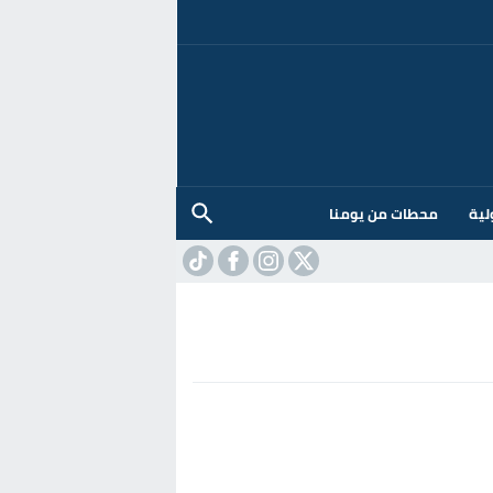
لية
محطات من يومنا