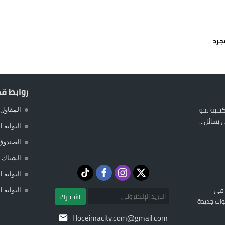
 يورو لرعاية القاصرين في سبتة
راب وطني جراء ارتفاع أسعار الوقود
 حالة استنفار أمني والوقاية المدنية تتدخل
عمالة الإقليم تحت مجهر مطالب الشارع
روابط ق
المكتبية نحو
المقاول 
يسائل...
البوابة 
الصندوق
الشباك ا
البوابة 
 في
البوابة 
اشـتـرك
ات جديدة
Hoceimacity.com@gmail.com