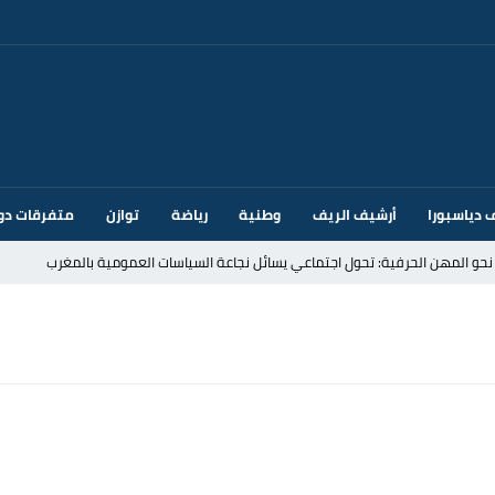
 دياسبورا
أرشيف الريف
وطنية
رياضة
توازن
متفرقات دو
قتحام سبتة وتخوفات من دعوات جديدة للعبور
ك أم تحت ضغط إسباني؟ عودة مايوركا تفتح أسئلة ثقيلة
ر الأندية الإسبانية في الميركاتو الصيفي
يمة: محمد الحموداني يبدأ مرحلة ما بعد مضيان
تح مضيق هرمز يدفع أسعار النفط للتراجع