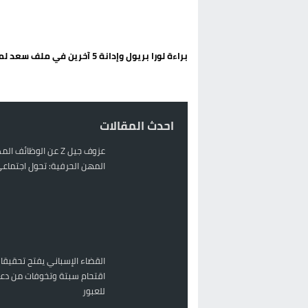
الحكومة الإسبانية تعلن عن ميزانية استثنائية بقيمة 25 مليون
قطاع نقل البضائع بالمغرب يلوح بإض
براءة لورا بريول وإدانة 5 آخرين في ملف سعد لمجرد
حريق بالمركب التجاري بالناظور يثير
زيادة تسعيرة النقل بالحسيمة تضع 
احدث المقالات
عزوف جيل Z عن الوظائف 
المهن الحرفية: تحول اجتماعي 
القضاء الإسباني يفتح تحقيقا
اقتحام سبتة وتخوفات من دعو
للعبور