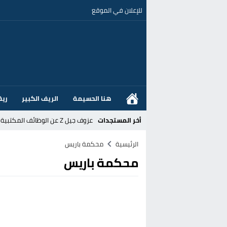
للإعلان في الموقع
هنا الحسيمة
الريف الكبير
ريف
أخر المستجدات
عزوف جيل Z عن الوظائف المكتبية نحو المهن الحرفية: تحول اجتماعي يسائل نجاعة السياسات العمومية بالمغرب
القضاء الإسباني يفتح تحقيقا في ا
الرئيسية
محكمة باريس
محكمة باريس
هل قطع أخنوش عطلته بأمر من المل
عز الدين أوناحي يتصدر اهتمامات كبا
تغيير تاريخي بحزب الاستقلال بالحس
اتفاق وشيك بين واشنطن وطهران لف