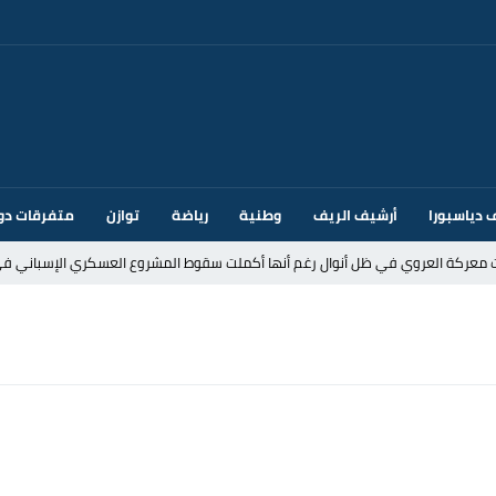
 دياسبورا
أرشيف الريف
وطنية
رياضة
توازن
متفرقات دو
ت معركة العروي في ظل أنوال رغم أنها أكملت سقوط المشروع العسكري الإسباني في
د إيطاليا بسبب الضوابط الحدودية في فضاء شنغن
قتحام سبتة وتخوفات من دعوات جديدة للعبور
ك أم تحت ضغط إسباني؟ عودة مايوركا تفتح أسئلة ثقيلة
ر الأندية الإسبانية في الميركاتو الصيفي