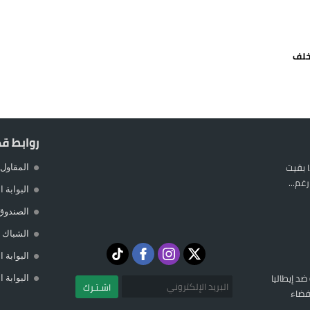
يمة: محمد الحموداني يبدأ مرحلة ما بعد مضيان
تح مضيق هرمز يدفع أسعار النفط للتراجع
خلف
 يورو لرعاية القاصرين في سبتة
راب وطني جراء ارتفاع أسعار الوقود
روابط ق
 بقيت
المقاول 
غم...
البوابة 
الصندوق
الشباك ا
البوابة 
 ضد إيطاليا
البوابة 
اشـتـرك
فضاء