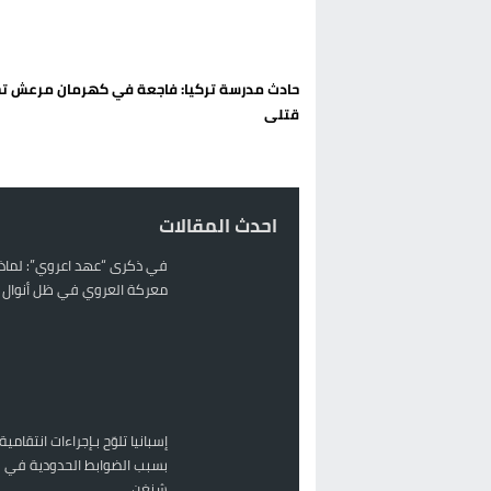
تغيير تاريخي بحزب الاستقلال بالحس
اتفاق وشيك بين واشنطن وطهران لف
حادث مدرسة تركيا: فاجعة في كهرمان مرعش ت
الحكومة الإسبانية تعلن عن ميزانية استثنائية بقيمة 25 مليون
قتلى
قطاع نقل البضائع بالمغرب يلوح بإض
احدث المقالات
في ذكرى “عهد اعروي”: لماذا
معركة العروي في ظل أنوال ر
إسبانيا تلوّح بـإجراءات انتقامية
بسبب الضوابط الحدودية في 
شنغن