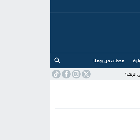
لية
محطات من يومنا
 الريف؟