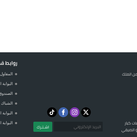
 حالة استنفار أمني والوقاية المدنية تتدخل
عمالة الإقليم تحت مجهر مطالب الشارع
 حين يهرب المواطن ويصطاف المسؤول
لته في مايوركا في خضم أزمة سبتة
روابط ق
ن الملك
المقاول 
البوابة 
الصندوق
الشباك ا
البوابة 
ات كبار
البوابة 
اشـتـرك
تو الصيفي