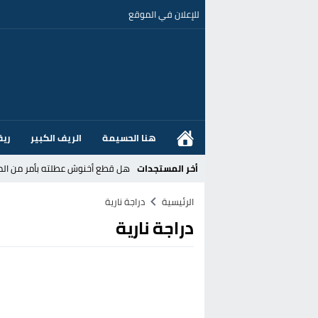
للإعلان في الموقع
هنا الحسيمة
الريف الكبير
ريف
أخر المستجدات
هل قطع أخنوش عطلته بأمر من المل
عز الدين أوناحي يتصدر اهتمامات كبا
الرئيسية
دراجة نارية
دراجة نارية
تغيير تاريخي بحزب الاستقلال بالحس
اتفاق وشيك بين واشنطن وطهران لف
الحكومة الإسبانية تعلن عن ميزانية استثنائية بقيمة 25 مليون
قطاع نقل البضائع بالمغرب يلوح بإض