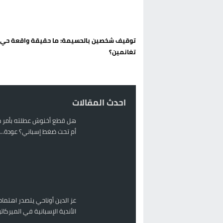
حريق بالمركب التجاري بالناظور يثير
زيادة تسعيرة النقل بالحسيمة تضع 
توقيف شخصين بالحسيمة: ما حقيقة واقعة حي
بين أمواج سبتة وشواطئ مايوركا:
تغانمين؟
رئيس الحكومة المغربية يقضي عط
احدث المقالات
هل قطع أخنوش عطلته بأمر م
أم تحت ضغط إسباني؟ عودة...
عز الدين أوناحي يتصدر اهتمام
الأندية الإسبانية في الميركا