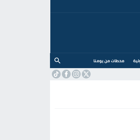
لية
محطات من يومنا