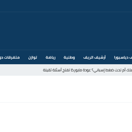
 دياسبورا
أرشيف الريف
وطنية
رياضة
توازن
متفرقات دو
ك أم تحت ضغط إسباني؟ عودة مايوركا تفتح أسئلة ثقيلة
ر الأندية الإسبانية في الميركاتو الصيفي
يمة: محمد الحموداني يبدأ مرحلة ما بعد مضيان
تح مضيق هرمز يدفع أسعار النفط للتراجع
 يورو لرعاية القاصرين في سبتة
راب وطني جراء ارتفاع أسعار الوقود