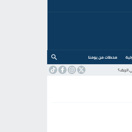
لية
محطات من يومنا
 الريف؟