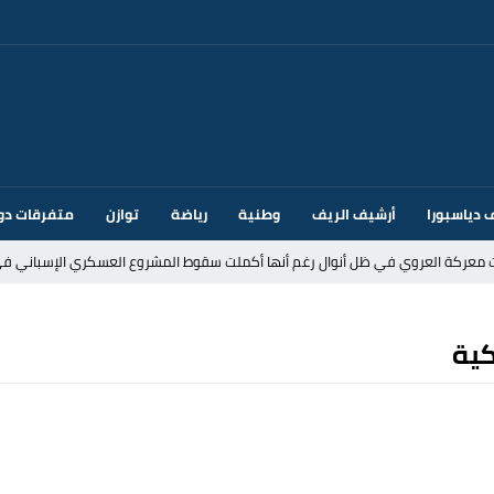
 دياسبورا
أرشيف الريف
وطنية
رياضة
توازن
متفرقات دو
ت معركة العروي في ظل أنوال رغم أنها أكملت سقوط المشروع العسكري الإسباني في
د إيطاليا بسبب الضوابط الحدودية في فضاء شنغن
كية
قتحام سبتة وتخوفات من دعوات جديدة للعبور
ك أم تحت ضغط إسباني؟ عودة مايوركا تفتح أسئلة ثقيلة
ر الأندية الإسبانية في الميركاتو الصيفي