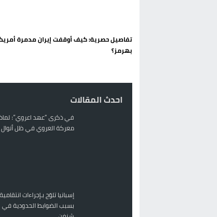
تغيير تاريخي بحزب الاستقلال بالحس
اتفاق وشيك بين واشنطن وطهران لف
تفاصيل حصرية: كيف أوقفت إيران مدمرة أمريك
الحكومة الإسبانية تعلن عن ميزانية استثنائية بقيمة 25 مليون
بهرمز؟
قطاع نقل البضائع بالمغرب يلوح بإض
احدث المقالات
في ذكرى “عهد اعروي”: لماذا
معركة العروي في ظل أنوال ر
إسبانيا تلوّح بـإجراءات انتقامية
بسبب الضوابط الحدودية في 
شنغن