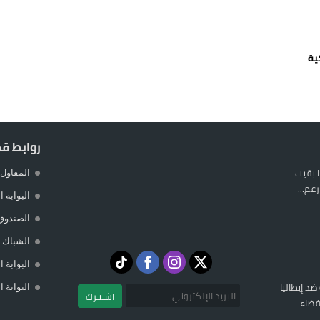
يمة: محمد الحموداني يبدأ مرحلة ما بعد مضيان
تح مضيق هرمز يدفع أسعار النفط للتراجع
ية
 يورو لرعاية القاصرين في سبتة
راب وطني جراء ارتفاع أسعار الوقود
روابط ق
 بقيت
المقاول 
غم...
البوابة 
الصندوق
الشباك ا
البوابة 
 ضد إيطاليا
البوابة 
اشـتـرك
فضاء