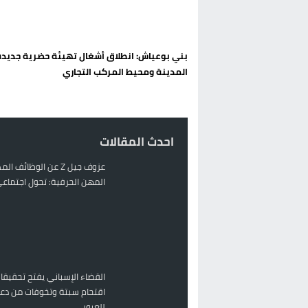
الحكومة الإسبانية تعلن عن ميزانية استثنائية بقيمة 25 مليون
قطاع نقل البضائع بالمغرب يلوح بإض
بني بوعياش: انطلاق أشغال تهيئة حضرية جديد
حريق بالمركب التجاري بالناظور يثير
المدينة ومحيط المركب التجاري
زيادة تسعيرة النقل بالحسيمة تضع 
احدث المقالات
عزوف جيل Z عن الوظائف 
المهن الحرفية: تحول اجتماعي 
القضاء الإسباني يفتح تحقيقا
اقتحام سبتة وتخوفات من دعو
للعبور