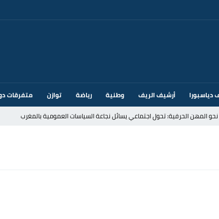
 دياسبورا
أرشيف الريف
وطنية
رياضة
توازن
متفرقات دو
قتحام سبتة وتخوفات من دعوات جديدة للعبور
ك أم تحت ضغط إسباني؟ عودة مايوركا تفتح أسئلة ثقيلة
ر الأندية الإسبانية في الميركاتو الصيفي
يمة: محمد الحموداني يبدأ مرحلة ما بعد مضيان
تح مضيق هرمز يدفع أسعار النفط للتراجع