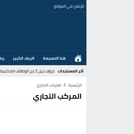
للإعلان في الموقع
هنا الحسيمة
الريف الكبير
ريف
أخر المستجدات
عزوف جيل Z عن الوظائف المكتبية نحو المهن الحرفية: تحول اجتماعي يسائل نجاعة السياسات العمومية بالمغرب
القضاء الإسباني يفتح تحقيقا في ا
الرئيسية
المركب التجاري
المركب التجاري
هل قطع أخنوش عطلته بأمر من المل
عز الدين أوناحي يتصدر اهتمامات كبا
تغيير تاريخي بحزب الاستقلال بالحس
اتفاق وشيك بين واشنطن وطهران لف