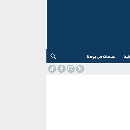
لية
محطات من يومنا