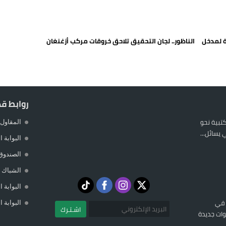
 يورو لرعاية القاصرين في سبتة
راب وطني جراء ارتفاع أسعار الوقود
ة لمدخل
الناظور.. لجان التحقيق تلاحق خروقات مركب أزغنغان
 حالة استنفار أمني والوقاية المدنية تتدخل
عمالة الإقليم تحت مجهر مطالب الشارع
روابط ق
المكتبية نحو
المقاول 
يسائل...
البوابة 
الصندوق
الشباك ا
البوابة 
 في
البوابة 
اشـتـرك
ات جديدة