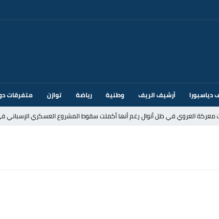
 دياسبورا
أرشيف الريف
وطنية
رياضة
توازن
متفرقات دو
ت معركة العروي في ظل أنوال رغم أنها أكملت سقوط المشروع العسكري الإسباني في
د إيطاليا بسبب الضوابط الحدودية في فضاء شنغن
قتحام سبتة وتخوفات من دعوات جديدة للعبور
ك أم تحت ضغط إسباني؟ عودة مايوركا تفتح أسئلة ثقيلة
ر الأندية الإسبانية في الميركاتو الصيفي