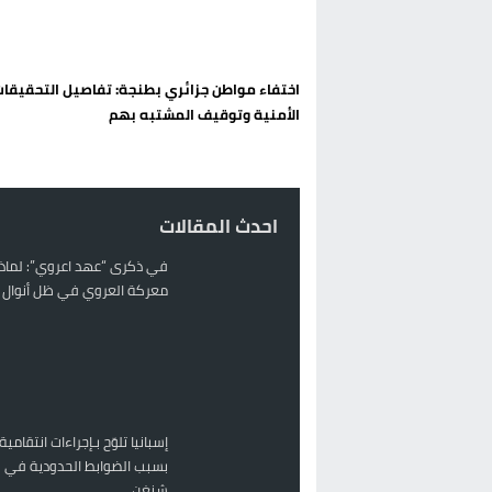
تغيير تاريخي بحزب الاستقلال بالحس
اتفاق وشيك بين واشنطن وطهران لف
اختفاء مواطن جزائري بطنجة: تفاصيل التحقيقا
الحكومة الإسبانية تعلن عن ميزانية استثنائية بقيمة 25 مليون
الأمنية وتوقيف المشتبه بهم
قطاع نقل البضائع بالمغرب يلوح بإض
احدث المقالات
في ذكرى “عهد اعروي”: لماذا
معركة العروي في ظل أنوال ر
إسبانيا تلوّح بـإجراءات انتقامية
بسبب الضوابط الحدودية في 
شنغن