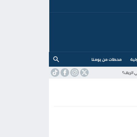
لية
محطات من يومنا
 الريف؟