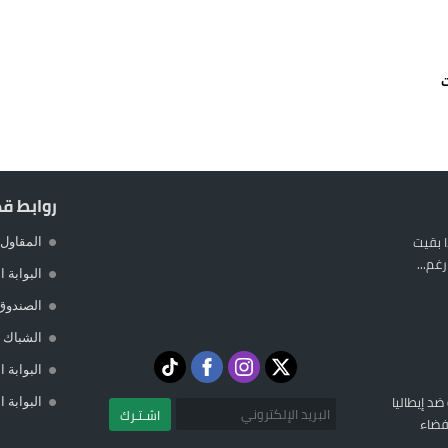
يمة: محمد الحموداني يبدأ مرحلة ما بعد مضيان
تح مضيق هرمز يدفع أسعار النفط للتراجع
ت
 يورو لرعاية القاصرين في سبتة
راب وطني جراء ارتفاع أسعار الوقود
روابط ق
 بقيت
المقاول 
غم...
البوابة 
الصندوق
الشباك ا
البوابة 
 ضد إيطاليا
البوابة 
اشـتـرك
فضاء